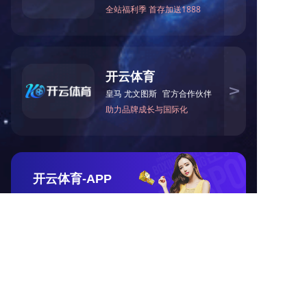
首页
关于我们
产品市场
开云（中国）
获取验证码
Copyright © 2015 开云网页版app官网
All rights reserved. 粤ICP备19118446号