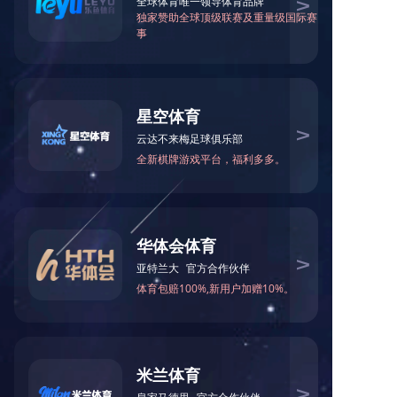
销售经理
销
联系人：程小姐
电话：0755-66838833
邮箱：cxy@hlxsz.com
人力资源
HR
联系人：唐小姐
电话：0755-66838833
邮箱：hmm@hlxsz.com
分公司
东莞樟木头塑胶城华力兴办事处
莞
地址：新铁路货场新二栋23号
电话：（769）87705728
传真：（769）87705718
香港分公司HONGKONG barnch
港
company