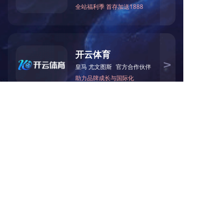
上一篇: 中秋佳节福利到，情意浓浓暖人心
下一篇: CMF展带你找材料找工艺—华力兴新材料
请与我们的专家取得联系！
首页
关于我们
产品市场
开云（中国）
点击这里>>
Copyright © 2015 开云网页版app官网
All rights reserved. 粤ICP备19118446号
星空官方站登录入口
|
米兰体育app官网
|
开云电子
|
新利·体育(中国)官
方网站
|
问鼎网页版登录入口
|
华体会官方网页版
|
九游·官方网站
|
华
体会官方网页版
|
FH网页版
|