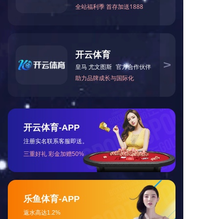
了解更多>>
新闻动态
更多>>
<
>
华力兴2022年度优秀员工、管理精英投票活动